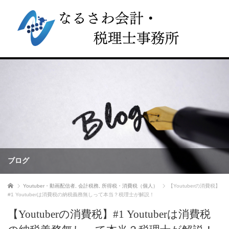
ブログ
ホーム
Youtuber・動画配信者
,
会計税務
,
所得税・消費税（個人）
【Youtuberの消費税】
#1 Youtuberは消費税の納税義務無しって本当？税理士が解説！
【Youtuberの消費税】#1 Youtuberは消費税