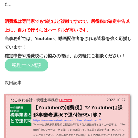
た。
消費税は専門家でも悩むほど複雑ですので、所得税の確定申告以
上に、自力で行うにはハードルが高いです。
当事務所では、Youtuber、動画配信者をされる皆様を強く応援し
ています！
確定申告や消費税にお悩みの際は、お気軽にご相談ください！
税理士へ相談
次回記事
なるさわ会計・税理士事務所
2022.10.27
1 Pocket
【Youtuberの消費税】#2 Youtuberは課
税事業者選択で還付請求可能？
https://www.eskaikei.com/youtuber_shouhizei_2
Youtuberは課税事業者選択で還付請求可能？仕入税額控除とは！この記事は、「Yout
uber消費税シリーズ（全３回）」の第２回です。第１回を未読の方は、ぜひこちら
からご覧ください。 この記事の要約この記事は、以下の内容についてまとめていま