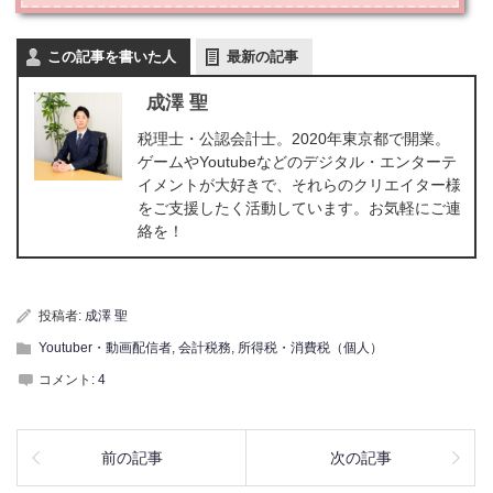
す。✔Youtuberが消費税の免税事業者となった場合、申告はしなくて良いものの、経
費にかかる消費税を自己負担する必要がある✔あえて課税事業者となることで、申
告の手間と引き換えに経費にかかる消費税が還付される可能性がある✔課税売上割
この記事を書いた人
最新の記事
合が「ゼロ」の場合におけ...
成澤 聖
税理士・公認会計士。2020年東京都で開業。
ゲームやYoutubeなどのデジタル・エンターテ
イメントが大好きで、それらのクリエイター様
をご支援したく活動しています。お気軽にご連
絡を！
投稿者:
成澤 聖
Youtuber・動画配信者
,
会計税務
,
所得税・消費税（個人）
コメント:
4
前の記事
次の記事